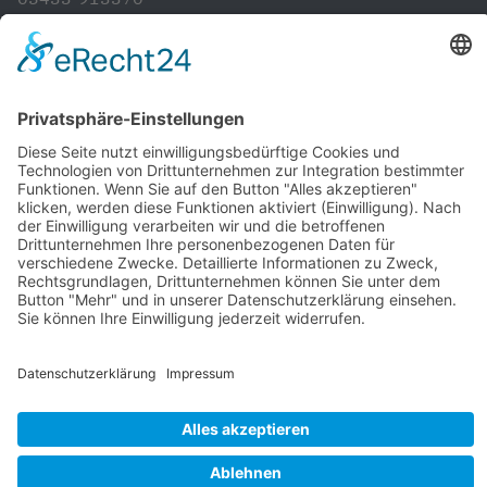
info@cdubadbergen.de
CDU in Niedersachsen
Startseite
Aktuelles
Vorstand
Unsere Ziele und Anliegen
Artländer Rundblick
Gemeinde- und Samtgemeinderat
Ratsinformations System
Kontakt
Impressum
Datenschutz