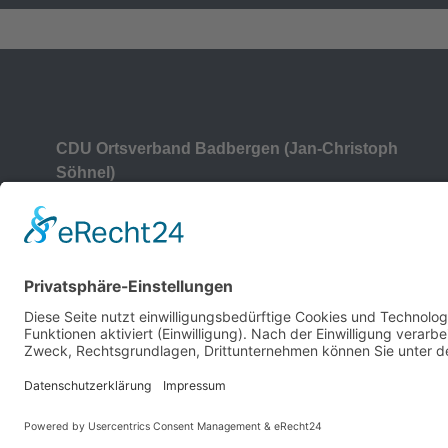
CDU Ortsverband Badbergen (Jan-Christoph
Söhnel)
Auf der Wörth 14
49635
Badbergen
Deutschland
05433-913370
info@cdubadbergen.de
CDU in Niedersachsen