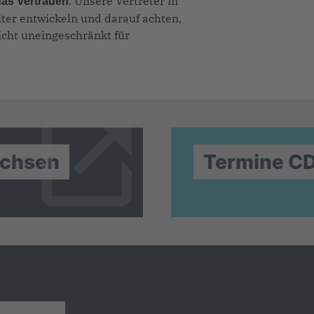
. Unsere Vertreter in
das Vertrauen
er entwickeln und darauf achten,
icht uneingeschränkt für
achsen
Termine C