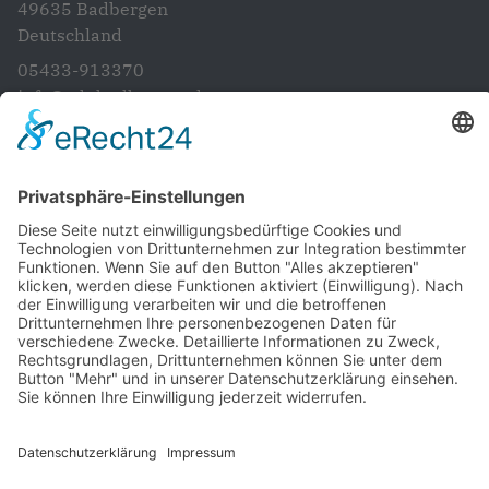
49635
Badbergen
Deutschland
05433-913370
info@cdubadbergen.de
CDU in Niedersachsen
Startseite
Aktuelles
Vorstand
Unsere Ziele und Anliegen
Artländer Rundblick
Gemeinde- und Samtgemeinderat
Ratsinformations System
Kontakt
Impressum
Datenschutz