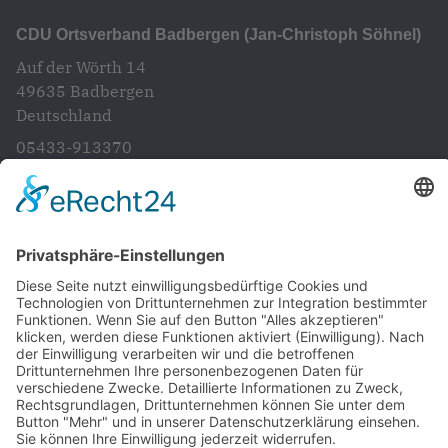
CDU Ortsverband Badbergen (Jan-Christoph Söhnel)
Auf der Wörth 14
49635
Badbergen
Deutschland
05433-913370
info@cdubadbergen.de
CDU in Niedersachsen
Startseite
Aktuelles
Vorstand
Unsere Ziele und Anliegen
Artländer Rundblick
Gemeinde- und Samtgemeinderat
Ratsinformations System