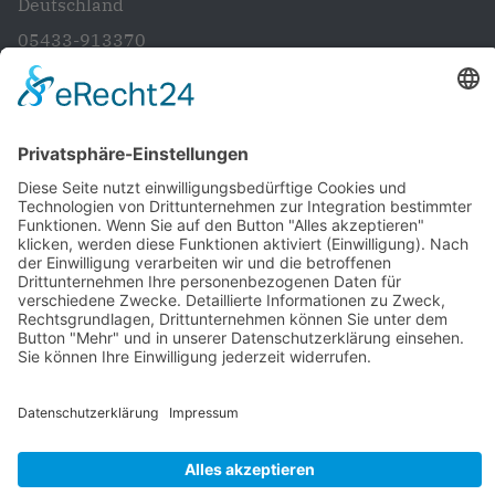
Deutschland
05433-913370
info@cdubadbergen.de
CDU in Niedersachsen
Startseite
Aktuelles
Vorstand
Unsere Ziele und Anliegen
Artländer Rundblick
Gemeinde- und Samtgemeinderat
Ratsinformations System
Kontakt
Impressum
Datenschutz