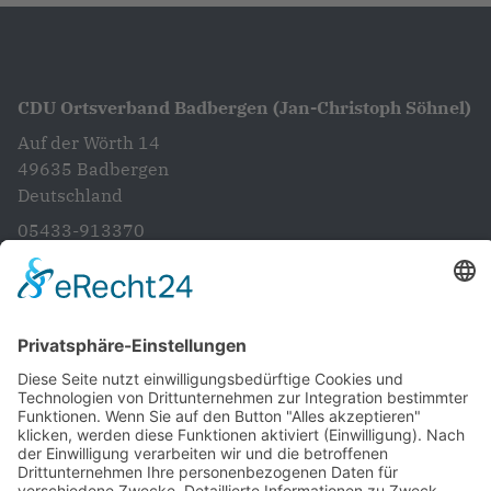
CDU Ortsverband Badbergen (Jan-Christoph Söhnel)
Auf der Wörth 14
49635
Badbergen
Deutschland
05433-913370
info@cdubadbergen.de
CDU in Niedersachsen
Startseite
Aktuelles
Vorstand
Unsere Ziele und Anliegen