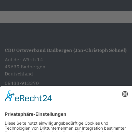
CDU Ortsverband Badbergen (Jan-Christoph Söhnel)
Auf der Wörth 14
49635
Badbergen
Deutschland
05433-913370
info@cdubadbergen.de
CDU in Niedersachsen
Startseite