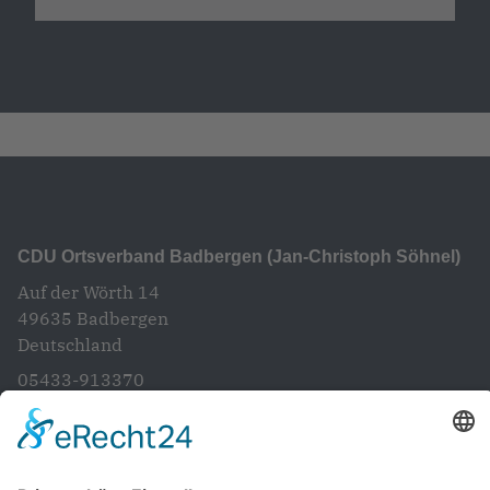
CDU Ortsverband Badbergen (Jan-Christoph Söhnel)
Auf der Wörth 14
49635
Badbergen
Deutschland
05433-913370
info@cdubadbergen.de
CDU in Niedersachsen