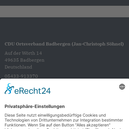
CDU Ortsverband Badbergen (Jan-Christoph Söhnel)
Auf der Wörth 14
49635
Badbergen
Deutschland
05433-913370
info@cdubadbergen.de
CDU in Niedersachsen
Startseite
Aktuelles