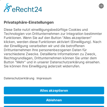
CDU in Niedersachsen
Startseite
Aktuelles
Vorstand
Unsere Ziele und Anliegen
Artländer Rundblick
Gemeinde- und Samtgemeinderat
Ratsinformations System
Kontakt
Impressum
Datenschutz