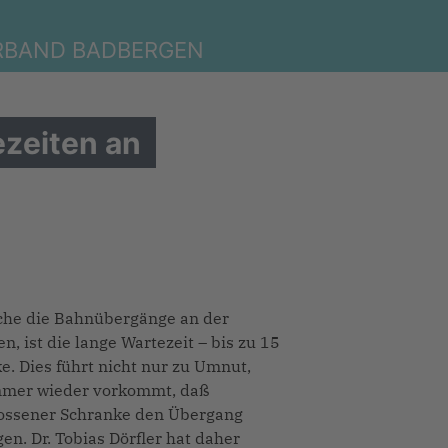
RBAND BADBERGEN
ezeiten an
lche die Bahnübergänge an der
 ist die lange Wartezeit – bis zu 15
. Dies führt nicht nur zu Umnut,
 immer wieder vorkommt, daß
lossener Schranke den Übergang
n. Dr. Tobias Dörfler hat daher