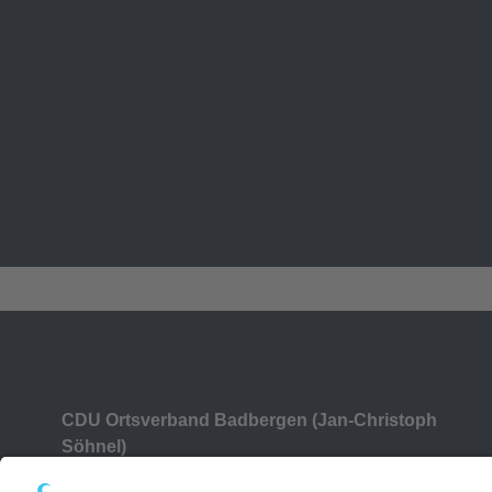
CDU Ortsverband Badbergen (Jan-Christoph
Söhnel)
Auf der Wörth 14