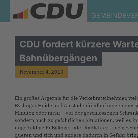
GEMEINDEVE
CDU fordert kürzere Wart
Bahnübergängen
November 4, 2019
Ein großes Ärgernis für die Verkehrsteilnehmer, we
Esslinger Heide und Am Judenfriedhof nutzen müssen,
Minuten oder mehr – vor der geschlossenen Schranke
sondern auch zu gefährlichen Situationen, weil es
ungeduldige Fußgänger oder Radfahrer trotz gesch
queren und sich und andere dadurch in Gefahr bringe