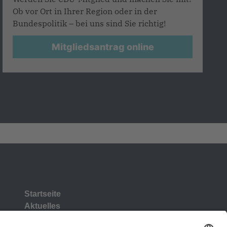
Ob vor Ort in Ihrer Region oder in der
Bundespolitik – bei uns sind Sie richtig!
Mitgliedsantrag online
Startseite
Aktuelles
Vorstand